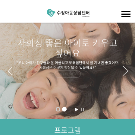
센터소개
사회성 좋은 아이로 키우고
인사말
싶어요
이용안내
치료사 소개
“우리 아이가 친구들과 잘 어울리고 또래집단에서 잘 지내면 좋겠어요.
상담절차
프로그램
사회성은 어떻게 향상될 수 있을까요?"
오시는 길
진단평가
DETAIL VIEW
언어치료
커뮤니티
인지학습치료
상담예약
놀이치료
FAQ
미술치료
공지사항
사회성그룹치료
프로그램